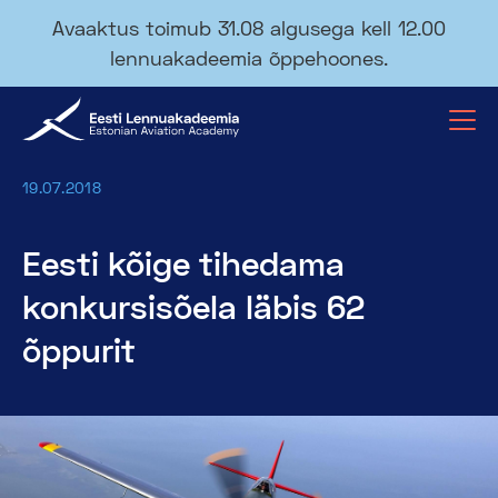
Avaaktus toimub 31.08 algusega kell 12.00
lennuakadeemia õppehoones.
19.07.2018
Eesti kõige tihedama
konkursisõela läbis 62
õppurit