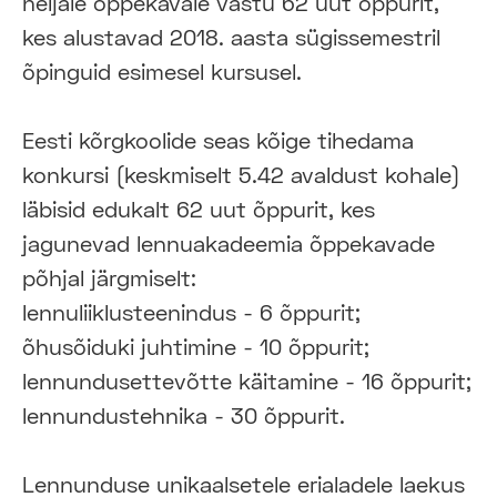
neljale õppekavale vastu 62 uut õppurit,
kes alustavad 2018. aasta sügissemestril
õpinguid esimesel kursusel.
Eesti kõrgkoolide seas kõige tihedama
konkursi (keskmiselt 5.42 avaldust kohale)
läbisid edukalt 62 uut õppurit, kes
jagunevad lennuakadeemia õppekavade
põhjal järgmiselt:
lennuliiklusteenindus - 6 õppurit;
õhusõiduki juhtimine - 10 õppurit;
lennundusettevõtte käitamine - 16 õppurit;
lennundustehnika - 30 õppurit.
Lennunduse unikaalsetele erialadele laekus