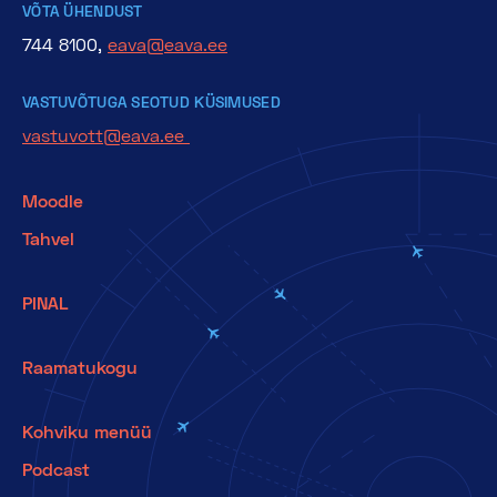
VÕTA ÜHENDUST
744 8100,
eava@eava.ee
VASTUVÕTUGA SEOTUD KÜSIMUSED
vastuvott@eava.ee
Moodle
Tahvel
PINAL
Raamatukogu
Kohviku menüü
Podcast