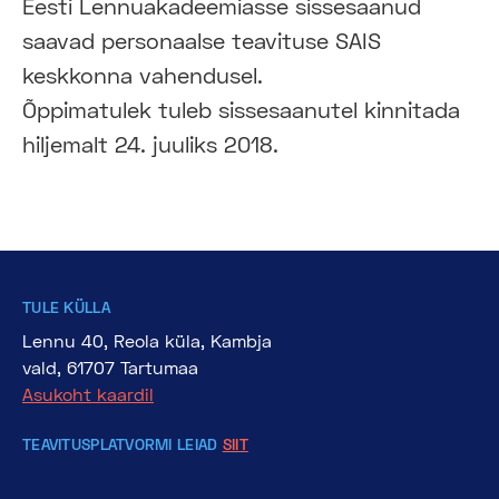
Eesti Lennuakadeemiasse sissesaanud
saavad personaalse teavituse SAIS
keskkonna vahendusel.
Õppimatulek tuleb sissesaanutel kinnitada
hiljemalt 24. juuliks 2018.
TULE KÜLLA
Lennu 40, Reola küla, Kambja
vald, 61707 Tartumaa
Asukoht kaardil
TEAVITUSPLATVORMI LEIAD
SIIT