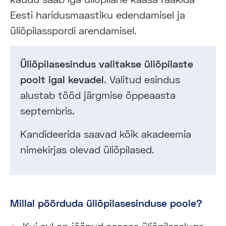
Eesti haridusmaastiku edendamisel ja
üliõpilasspordi arendamisel.
Üliõpilasesindus valitakse üliõpilaste
poolt igal kevadel
. Valitud esindus
alustab tööd järgmise õppeaasta
septembris.
Kandideerida saavad kõik akadeemia
nimekirjas olevad üliõpilased.
Millal pöörduda üliõpilasesinduse poole?