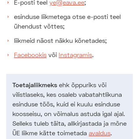
E-posti teel
ye@eava.ee
;
esinduse liikmetega otse e-posti teel
ühendust võttes;
liikmeid näost näkku kõnetades;
Facebookis
või
Instagramis
.
Toetajaliikmeks
ehk õppuriks või
vilistlaseks, kes osaleb vabatahtlikuna
esinduse töös, kuid ei kuulu esinduse
koosseisu, on võimalus astuda igal ajal.
Selleks tuleb täita, allkirjastada ja mõne
ÜE liikme kätte toimetada
avaldus
.