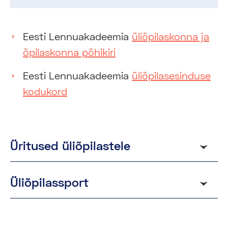
Eesti Lennuakadeemia
üliõpilaskonna ja
õpilaskonna põhikiri
Eesti Lennuakadeemia
üliõpilasesinduse
kodukord
Üritused üliõpilastele
Sügissemester
Üliõpilassport
Tutvumisõhtu
Õppeaasta vältel on võimalik kasutada
Varblaste ristimine
akadeemia jõusaali (0-korrusel). Sul on