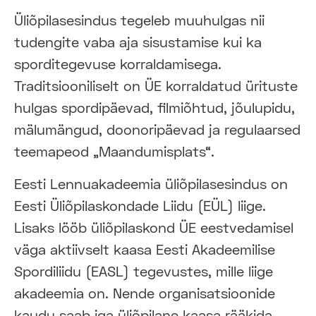
Üliõpilasesindus tegeleb muuhulgas nii
tudengite vaba aja sisustamise kui ka
sporditegevuse korraldamisega.
Traditsiooniliselt on ÜE korraldatud ürituste
hulgas spordipäevad, filmiõhtud, jõulupidu,
mälumängud, doonoripäevad ja regulaarsed
teemapeod „Maandumisplats“.
Eesti Lennuakadeemia üliõpilasesindus on
Eesti Üliõpilaskondade Liidu (EÜL) liige.
Lisaks lööb üliõpilaskond ÜE eestvedamisel
väga aktiivselt kaasa Eesti Akadeemilise
Spordiliidu (EASL) tegevustes, mille liige
akadeemia on. Nende organisatsioonide
kaudu saab iga üliõpilane kaasa rääkida