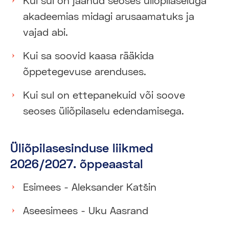
Kui sul on jäänud seoses üliõpilaseluga
akadeemias midagi arusaamatuks ja
vajad abi.
Kui sa soovid kaasa rääkida
õppetegevuse arenduses.
Kui sul on ettepanekuid või soove
seoses üliõpilaselu edendamisega.
Üliõpilasesinduse liikmed
2026/2027. õppeaastal
Esimees - Aleksander Katšin
Aseesimees - Uku Aasrand