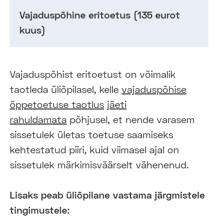
Vajaduspõhine eritoetus (135 eurot
kuus)
Vajaduspõhist eritoetust on võimalik
taotleda üliõpilasel, kelle
vajaduspõhise
õppetoetuse taotlus
jäeti
rahuldamata
põhjusel, et nende varasem
sissetulek ületas toetuse saamiseks
kehtestatud piiri, kuid viimasel ajal on
sissetulek märkimisväärselt vähenenud.
Lisaks peab üliõpilane vastama järgmistele
tingimustele: