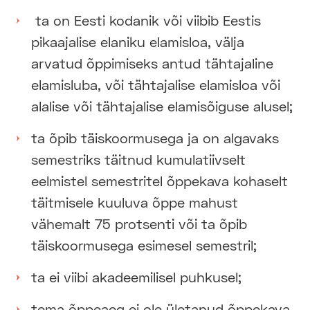
ta on Eesti kodanik või viibib Eestis
pikaajalise elaniku elamisloa, välja
arvatud õppimiseks antud tähtajaline
elamisluba, või tähtajalise elamisloa või
alalise või tähtajalise elamisõiguse alusel;
ta õpib täiskoormusega ja on algavaks
semestriks täitnud kumulatiivselt
eelmistel semestritel õppekava kohaselt
täitmisele kuuluva õppe mahust
vähemalt 75 protsenti või ta õpib
täiskoormusega esimesel semestril;
ta ei viibi akadeemilisel puhkusel;
tema õppeaeg ei ole ületanud õppekava