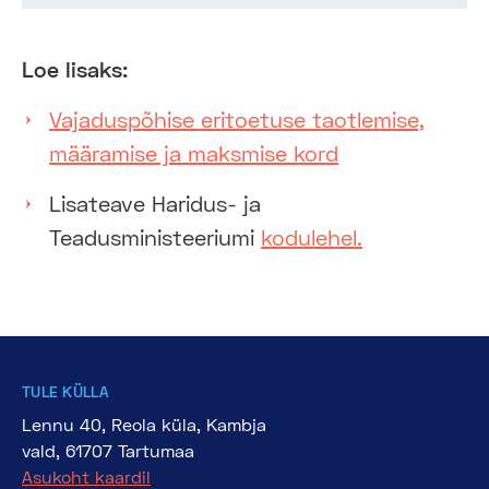
Loe lisaks:
Vajaduspõhise eritoetuse taotlemise,
määramise ja maksmise kord
Lisateave Haridus- ja
Teadusministeeriumi
kodulehel.
TULE KÜLLA
Lennu 40, Reola küla, Kambja
vald, 61707 Tartumaa
Asukoht kaardil