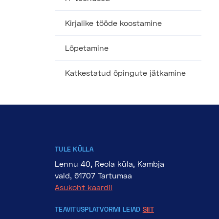
Kirjalike tööde koostamine
Lõpetamine
Katkestatud õpingute jätkamine
TULE KÜLLA
Lennu 40, Reola küla, Kambja
vald, 61707 Tartumaa
Asukoht kaardil
TEAVITUSPLATVORMI LEIAD
SIIT