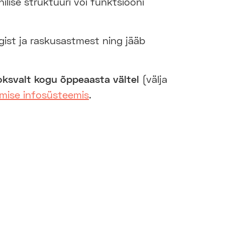
ilise struktuuri või funktsiooni
igist ja raskusastmest ning jääb
oksvalt kogu õppeaasta vältel
(välja
mise infosüsteemis
.