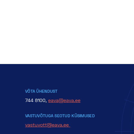
VÕTA ÜHENDUST
744 8100,
eava@eava.ee
VASTUVÕTUGA SEOTUD KÜSIMUSED
vastuvott@eava.ee