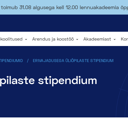
toimub 31.08 algusega kell 12.00 lennuakadeemia õ
 koolitused
Arendus ja koostöö
Akadeemiast
Ko
TIPENDIUMID
ERIVAJADUSEGA ÜLIÕPILASTE STIPENDIUM
õpilaste stipendium