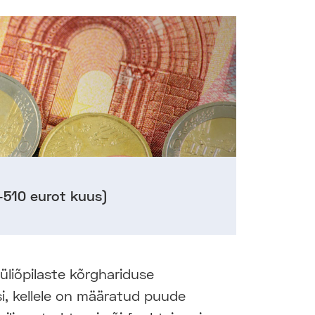
0-510 eurot kuus)
liõpilaste kõrghariduse
i, kellele on määratud puude