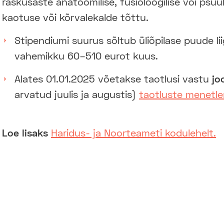
raskusaste anatoomilise, füsioloogilise või psüüh
kaotuse või kõrvalekalde tõttu.
Stipendiumi suurus sõltub üliõpilase puude li
vahemikku 60–510 eurot kuus.
Alates 01.01.2025 võetakse taotlusi vastu
jo
arvatud juulis ja augustis)
taotluste menetle
Loe lisaks
Haridus- ja Noorteameti kodulehelt.