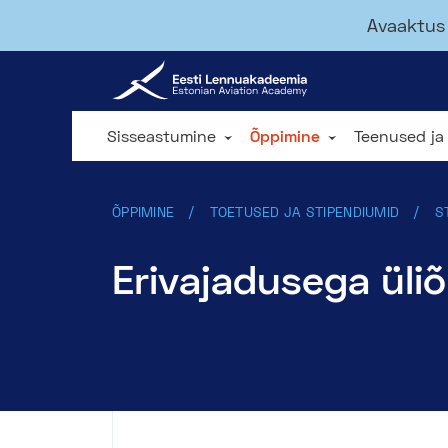
Avaaktus 
Sisseastumine
Õppimine
Teenused ja
ÕPPIMINE
TOETUSED JA STIPENDIUMID
S
Erivajadusega üli