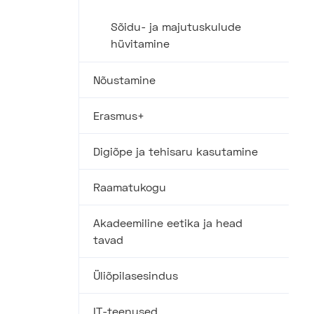
Sõidu- ja majutuskulude
hüvitamine
Nõustamine
Erasmus+
Digiõpe ja tehisaru kasutamine
Raamatukogu
Akadeemiline eetika ja head
tavad
Üliõpilasesindus
IT-teenused