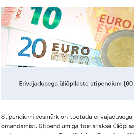
Erivajadusega üliõpilaste stipendium (6
Stipendiumi eesmärk on toetada erivajadusega ü
omandamist. Stipendiumiga toetatakse üliõpilas