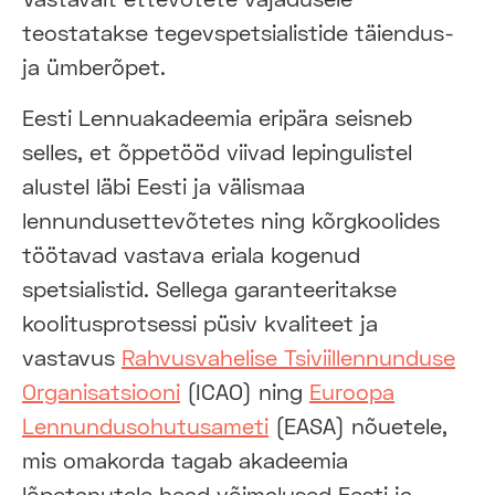
teostatakse tegevspetsialistide täiendus-
ja ümberõpet.
Eesti Lennuakadeemia eripära seisneb
selles, et õppetööd viivad lepingulistel
alustel läbi Eesti ja välismaa
lennundusettevõtetes ning kõrgkoolides
töötavad vastava eriala kogenud
spetsialistid. Sellega garanteeritakse
koolitusprotsessi püsiv kvaliteet ja
vastavus
Rahvusvahelise Tsiviillennunduse
Organisatsiooni
(ICAO) ning
Euroopa
Lennundusohutusameti
(EASA) nõuetele,
mis omakorda tagab akadeemia
lõpetanutele head võimalused Eesti ja