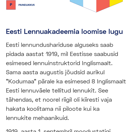
Eesti Lennuakadeemia loomise lugu
Eesti lennundushariduse alguseks saab
pidada aastat 1919, mil Eestisse saabusid
esimesed lennuinstruktorid Inglismaalt.
Sama aasta augustis jõudsid aurikul
"Kodumaa" pärale ka esimesed 8 Inglismaalt
Eesti lennuväele tellitud lennukit. See
tähendas, et noorel riigil oli kiiresti vaja
hakata koolitama nii piloote kui ka
lennukite mehaanikuid.
1919. aasta 1. septembril moodustatigi