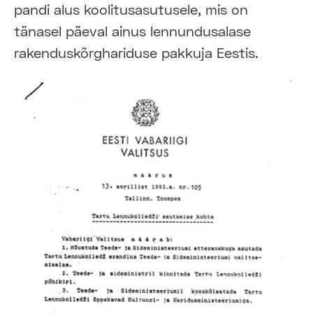
pandi alus koolitusasutusele, mis on
tänasel päeval ainus lennundusalase
rakenduskõrghariduse pakkuja Eestis.