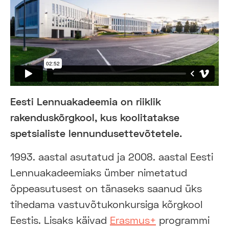
Eesti Lennuakadeemia on riiklik
rakenduskõrgkool, kus koolitatakse
spetsialiste lennundusettevõtetele.
1993. aastal asutatud ja 2008. aastal Eesti
Lennuakadeemiaks ümber nimetatud
õppeasutusest on tänaseks saanud üks
tihedama vastuvõtukonkursiga kõrgkool
Eestis. Lisaks käivad
Erasmus+
programmi