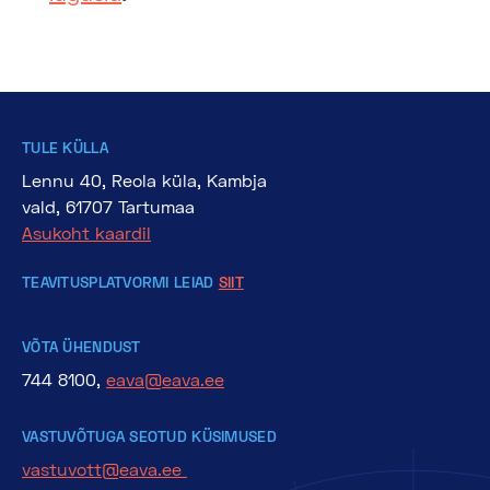
TULE KÜLLA
Lennu 40, Reola küla, Kambja
vald, 61707 Tartumaa
Asukoht kaardil
TEAVITUSPLATVORMI LEIAD
SIIT
VÕTA ÜHENDUST
744 8100,
eava@eava.ee
VASTUVÕTUGA SEOTUD KÜSIMUSED
vastuvott@eava.ee