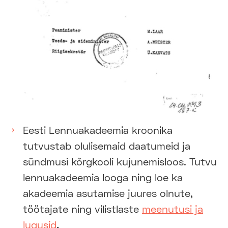
Eesti Lennuakadeemia kroonika
tutvustab olulisemaid daatumeid ja
sündmusi kõrgkooli kujunemisloos. Tutvu
lennuakadeemia looga ning loe ka
akadeemia asutamise juures olnute,
töötajate ning vilistlaste
meenutusi ja
lugusid
.