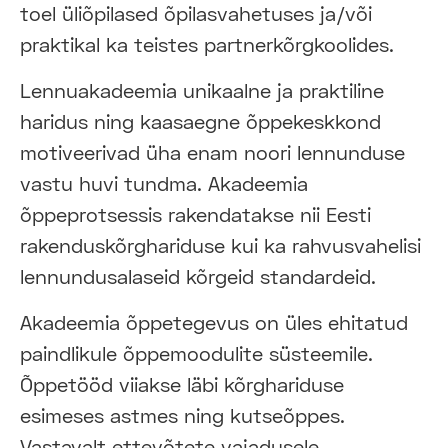
toel üliõpilased õpilasvahetuses ja/või
praktikal ka teistes partnerkõrgkoolides.
Lennuakadeemia unikaalne ja praktiline
haridus ning kaasaegne õppekeskkond
motiveerivad üha enam noori lennunduse
vastu huvi tundma. Akadeemia
õppeprotsessis rakendatakse nii Eesti
rakenduskõrghariduse kui ka rahvusvahelisi
lennundusalaseid kõrgeid standardeid.
Akadeemia õppetegevus on üles ehitatud
paindlikule õppemoodulite süsteemile.
Õppetööd viiakse läbi kõrghariduse
esimeses astmes ning kutseõppes.
Vastavalt ettevõtete vajadusele