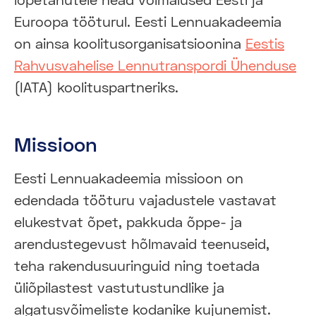
Euroopa tööturul. Eesti Lennuakadeemia
on ainsa koolitusorganisatsioonina
Eestis
Rahvusvahelise Lennutranspordi Ühenduse
(IATA) koolituspartneriks.
Missioon
Eesti Lennuakadeemia missioon on
edendada tööturu vajadustele vastavat
elukestvat õpet, pakkuda õppe- ja
arendustegevust hõlmavaid teenuseid,
teha rakendusuuringuid ning toetada
üliõpilastest vastutustundlike ja
algatusvõimeliste kodanike kujunemist.