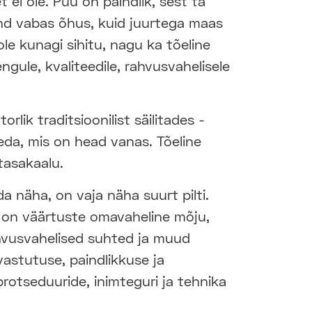
 ei ole. Puu on paindlik, sest ta
end vabas õhus, kuid juurtega maas
pole kunagi sihitu, nagu ka tõeline
gule, kvaliteedile, rahvusvahelisele
lik traditsioonilist säilitades -
eda, mis on head vanas. Tõeline
tasakaalu.
a näha, on vaja näha suurt pilti.
e on väärtuste omavaheline mõju,
ahvusvahelised suhted ja muud
 vastutuse, paindlikkuse ja
otseduuride, inimteguri ja tehnika