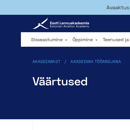
Avaaktus 
Sisseastumine
Õppimine
Teenused ja
AKADEEMIAST
AKADEEMIA TÖÖANDJANA
Väärtused