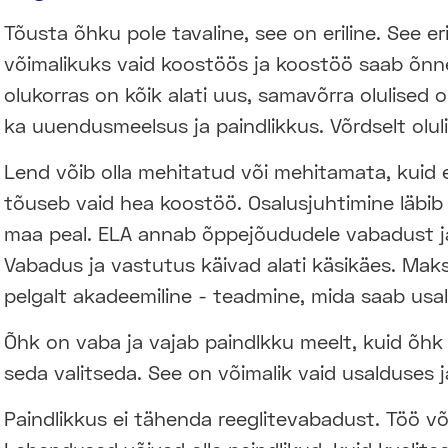
Tõusta õhku pole tavaline, see on eriline. See er
võimalikuks vaid koostöös ja koostöö saab õnn
olukorras on kõik alati uus, samavõrra olulised 
ka uuendusmeelsus ja paindlikkus. Võrdselt olul
Lend võib olla mehitatud või mehitamata, kuid
tõuseb vaid hea koostöö. Osalusjuhtimine läbib 
maa peal. ELA annab õppejõududele vabadust ja 
Vabadus ja vastutus käivad alati käsikäes. Mak
pelgalt akadeemiline - teadmine, mida saab usa
Õhk on vaba ja vajab paindlkku meelt, kuid õh
seda valitseda. See on võimalik vaid usalduses 
Paindlikkus ei tähenda reeglitevabadust. Töö võib