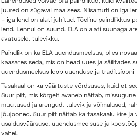
Lahendused võivad olla paindlikud, kuid kvaliteet
juured on sügaval maa sees. Niisamuti on iga l
– iga lend on alati juhitud. Tõeline paindlikkus 
lend. Lennul on suund. ELA on alati suunaga aren
avatusele, tulevikku.
Paindlik on ka ELA uuendusmeelsus, olles novaator
kaasates seda, mis on head uues ja säilitades s
uuendusmeelsus loob uuenduse ja traditsiooni 
Tasakaal on ka väärtuste võrdsuses, kuid et sed
Suur pilt, mis kõrgelt avaneb näitab, missugun
muutused ja arengud, tulevik ja võimalused, r
jõujooned. Suur pilt näitab ka tasakaalu kire ja
usaldusväärsuse, uuendusmeelsuse ja koostööpr
vahel.