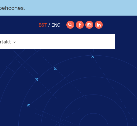
ppehoones.
EST
ENG
ntakt