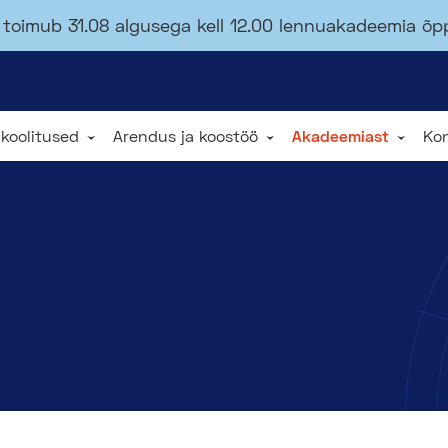
toimub 31.08 algusega kell 12.00 lennuakadeemia õ
 koolitused
Arendus ja koostöö
Akadeemiast
Ko