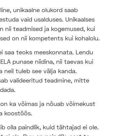
iline, unikaalne olukord saab
estuda vaid usalduses. Unikaalses
on nii teadmised ja kogemused, kui
ised on nii kompetents kui kohalolu.
 ei saa teoks meeskonnata. Lendu
ELA punase niidina, nii taevas kui
neil tuleb see välja kanda.
sab valideeritud teadmine, mitte
ldada.
k on ka võimas ja nõuab võimekust
ja koostöös.
 olla paindlik, kuid tähtajad ei ole.