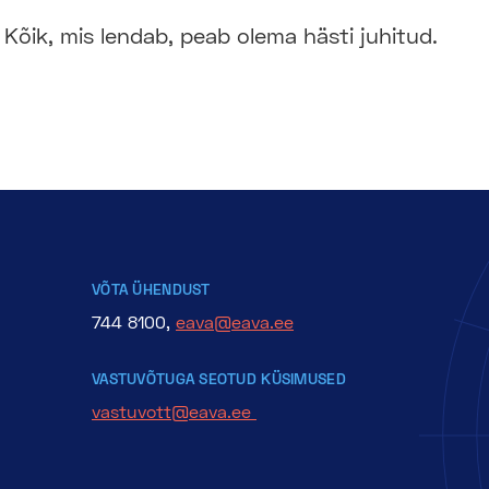
Kõik, mis lendab, peab olema hästi juhitud.
VÕTA ÜHENDUST
744 8100,
eava@eava.ee
VASTUVÕTUGA SEOTUD KÜSIMUSED
vastuvott@eava.ee