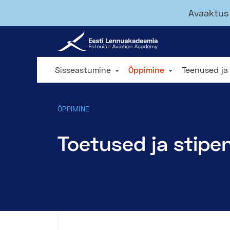
Avaaktus 
Sisseastumine
Õppimine
Teenused ja
ÕPPIMINE
Toetused ja stipe