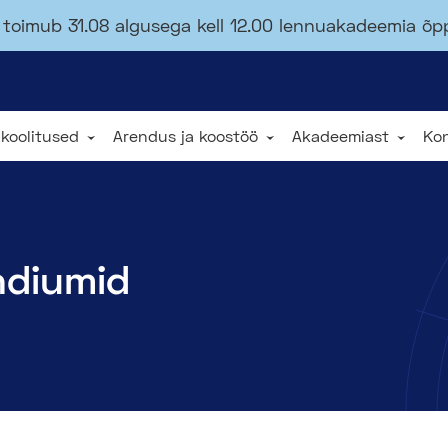
toimub 31.08 algusega kell 12.00 lennuakadeemia õ
 koolitused
Arendus ja koostöö
Akadeemiast
Ko
ndiumid