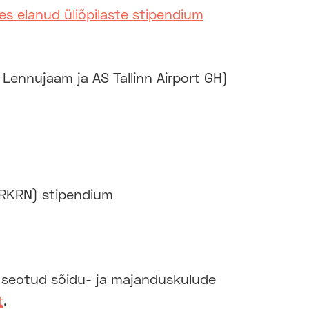
es elanud üliõpilaste stipendium
 Lennujaam ja AS Tallinn Airport GH)
(RKRN) stipendium
seotud sõidu- ja majanduskulude
t
.