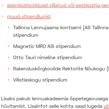
asendushooldusel viibinud või eestkostja per
muud stipendiumid
Tallinna Lennujaama kontserni (AS Tallinna
stipendium
Magnetic MRO ASi stipendium
Otto Tauri nimeline stipendium
Rakenduskõrgkoolide Rektorite Nõukogu 
Vilistlaskogu stipendium
Lisaks pakub lennuakadeemia õppetegevusega 
hüvitamist. Lisainfot selle kohta saad lugeda
sii