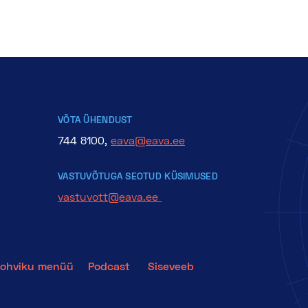
VÕTA ÜHENDUST
744 8100,
eava@eava.ee
VASTUVÕTUGA SEOTUD KÜSIMUSED
vastuvott@eava.ee
ohviku menüü
Podcast
Siseveeb