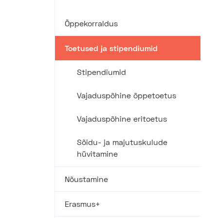
Õppekorraldus
Toetused ja stipendiumid
Stipendiumid
Vajaduspõhine õppetoetus
Vajaduspõhine eritoetus
Sõidu- ja majutuskulude
hüvitamine
Nõustamine
Erasmus+