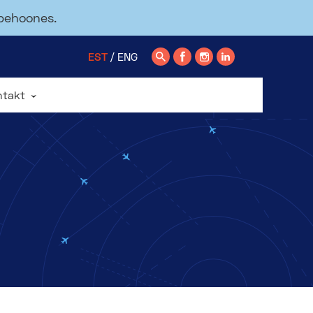
ppehoones.
EST
ENG
ntakt