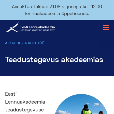
Avaaktus toimub 31.08 algusega kell 12.00
lennuakadeemia õppehoones.
ARENDUS JA KOOSTÖÖ
Teadustegevus akadeemias
Eesti
Lennuakadeemia
teadustegevuse