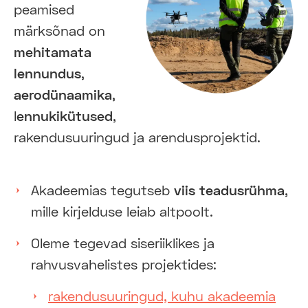
peamised
märksõnad on
mehitamata
lennundus
,
aerodünaamika
,
l
ennukikütused
,
rakendusuuringud ja arendusprojektid.
Akadeemias tegutseb
viis teadusrühma
,
mille kirjelduse leiab altpoolt.
Oleme tegevad siseriiklikes ja
rahvusvahelistes projektides:
rakendusuuringud, kuhu akadeemia