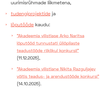
uurimisrühmade liikmetena,
tudengiprojektide
ja
lõputööde
kaudu:
"Akadeemia vilistlase Arko Naritsa
lõputööd tunnustati üliõpilaste
teadustööde riiklikul konkursil"
(11.12.2025),
"Akadeemia vilistlane Nikita Razguljajev
võitis teadus- ja arendustööde konkursi"
(14.10.2025).