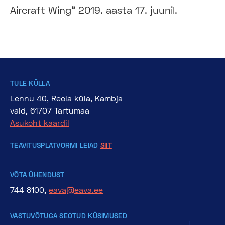
Aircraft Wing" 2019. aasta 17. juunil.
TULE KÜLLA
Lennu 40, Reola küla, Kambja
vald, 61707 Tartumaa
Asukoht kaardil
TEAVITUSPLATVORMI LEIAD
SIIT
VÕTA ÜHENDUST
744 8100,
eava@eava.ee
VASTUVÕTUGA SEOTUD KÜSIMUSED