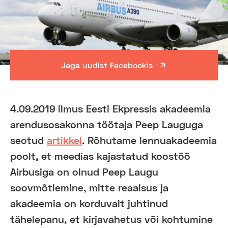
Jaga uudist Facebookis
4.09.2019 ilmus Eesti Ekpressis akadeemia
arendusosakonna töötaja Peep Lauguga
seotud
artikkel
. Rõhutame lennuakadeemia
poolt, et meedias kajastatud koostöö
Airbusiga on olnud Peep Laugu
soovmõtlemine, mitte reaalsus ja
akadeemia on korduvalt juhtinud
tähelepanu, et kirjavahetus või kohtumine