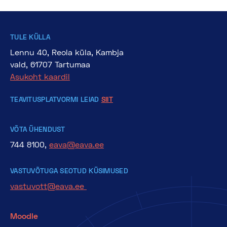
TULE KÜLLA
Lennu 40, Reola küla, Kambja
vald, 61707 Tartumaa
Asukoht kaardil
TEAVITUSPLATVORMI LEIAD
SIIT
VÕTA ÜHENDUST
744 8100,
eava@eava.ee
VASTUVÕTUGA SEOTUD KÜSIMUSED
vastuvott@eava.ee
Moodle