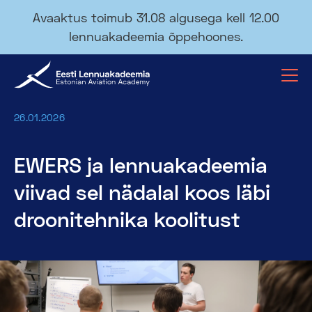
Avaaktus toimub 31.08 algusega kell 12.00
lennuakadeemia õppehoones.
26.01.2026
EWERS ja lennuakadeemia
viivad sel nädalal koos läbi
droonitehnika koolitust