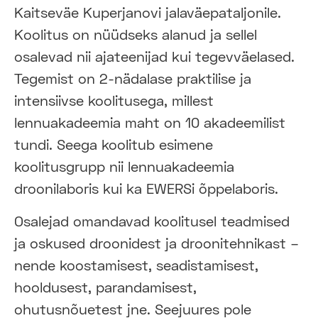
Kaitseväe Kuperjanovi jalaväepataljonile.
Koolitus on nüüdseks alanud ja sellel
osalevad nii ajateenijad kui tegevväelased.
Tegemist on 2-nädalase praktilise ja
intensiivse koolitusega, millest
lennuakadeemia maht on 10 akadeemilist
tundi. Seega koolitub esimene
koolitusgrupp nii lennuakadeemia
droonilaboris kui ka EWERSi õppelaboris.
Osalejad omandavad koolitusel teadmised
ja oskused droonidest ja droonitehnikast –
nende koostamisest, seadistamisest,
hooldusest, parandamisest,
ohutusnõuetest jne. Seejuures pole