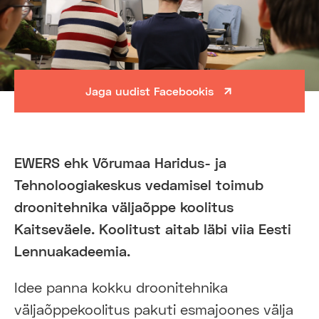
Jaga uudist Facebookis
EWERS ehk Võrumaa Haridus- ja
Tehnoloogiakeskus vedamisel toimub
droonitehnika väljaõppe koolitus
Kaitseväele. Koolitust aitab läbi viia Eesti
Lennuakadeemia.
Idee panna kokku droonitehnika
väljaõppekoolitus pakuti esmajoones välja