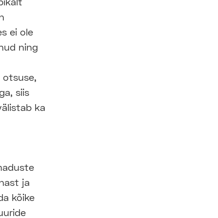
ikalt
n
s ei ole
nud ning
 otsuse,
a, siis
älistab ka
omaduste
nast ja
da kõike
uuride