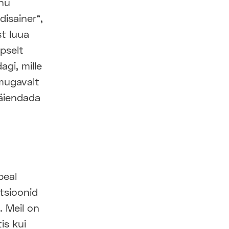
nu
isainer“,
st luua
pselt
agi, mille
 mugavalt
täiendada
peal
itsioonid
 Meil on
is kui