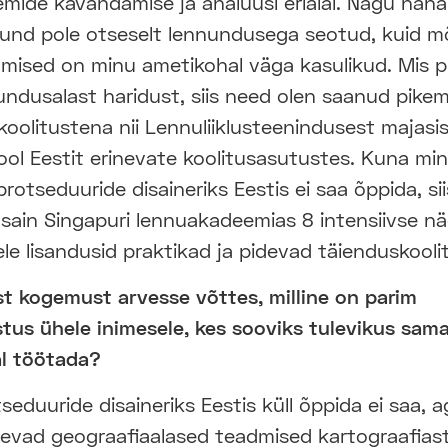
mide kavandamise ja analüüsi erialal. Nagu näha,
und pole otseselt lennundusega seotud, kuid 
admised on minu ametikohal väga kasulikud. Mis
ndusalast haridust, siis need olen saanud pikem
oolitustena nii Lennuliiklusteenindusest majasis
ool Eestit erinevate koolitusasutustes. Kuna min
rotseduuride disaineriks Eestis ei saa õppida, sii
sain Singapuri lennuakadeemias 8 intensiivse nä
llele lisandusid praktikad ja pidevad täienduskool
st kogemust arvesse võttes, milline on parim
tus ühele inimesele, kes sooviks tulevikus sama
al töötada?
eduuride disaineriks Eestis küll õppida ei saa, 
levad geograafiaalased teadmised kartograafiast