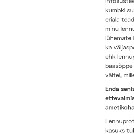
infosüstee
kumbki su
eriala te
minu lennu
lühemate k
ka väljasp
ehk lennup
baasõppe 
vältel, mi
Enda seni
ettevalmis
ametikoh
Lennuprots
kasuks tu