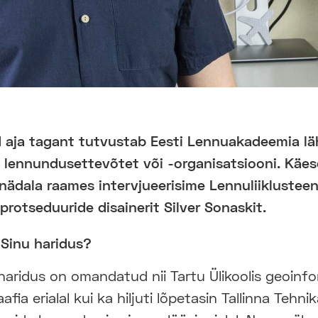
d aja tagant tutvustab Eesti Lennuakadeemia l
i lennundusettevõtet või -organisatsiooni. Käes
nädala raames intervjueerisime Lennuliiklustee
protseduuride disainerit Silver Sonaskit.
 Sinu haridus?
aridus on omandatud nii Tartu Ülikoolis geoinf
afia erialal kui ka hiljuti lõpetasin Tallinna Tehnik