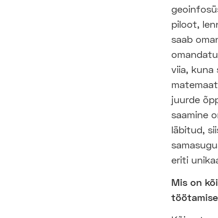
geoinfosüs
piloot, le
saab oman
omandatud 
viia, kuna
matemaati
juurde õpp
saamine on
läbitud, si
samasugus
eriti unik
Mis on kõ
töötamise