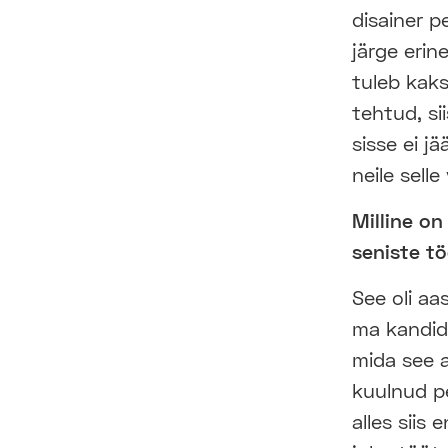
disainer p
järge eri
tuleb kak
tehtud, sii
sisse ei j
neile sell
Milline o
seniste t
See oli aa
ma kandide
mida see a
kuulnud pe
alles siis