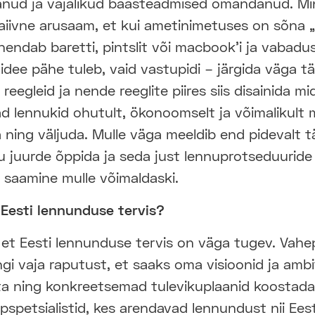
anud ja vajalikud baasteadmised omandanud. Mi
aiivne arusaam, et kui ametinimetuses on sõna „d
ähendab baretti, pintslit või macbook’i ja vabadu
idee pähe tuleb, vaid vastupidi – järgida väga tä
eegleid ja nende reeglite piires siis disainida mid
ad lennukid ohutult, ökonoomselt ja võimalikult
ning väljuda. Mulle väga meeldib end pidevalt 
ju juurde õppida ja seda just lennuprotseduuride
s saamine mulle võimaldaski.
 Eesti lennunduse tervis?
 et Eesti lennunduse tervis on väga tugev. Vahe
ngi vaja raputust, et saaks oma visioonid ja amb
ta ning konkreetsemad tulevikuplaanid koostada.
pspetsialistid, kes arendavad lennundust nii Eest