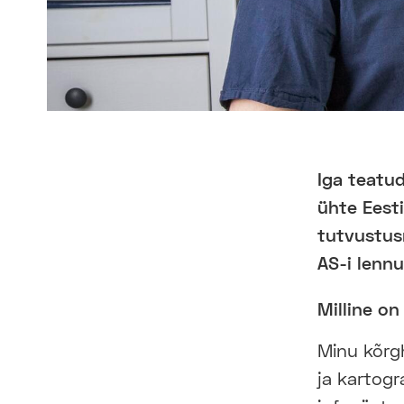
Iga teatu
ühte Eest
tutvustus
AS-i lennu
Milline on
Minu kõrgh
ja kartogra