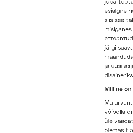
juba tööt
esialgne n
siis see t
misiganes 
etteantud r
järgi saav
maanduda 
ja uusi as
disainerik
Milline on
Ma arvan,
võibolla o
üle vaada
olemas tip