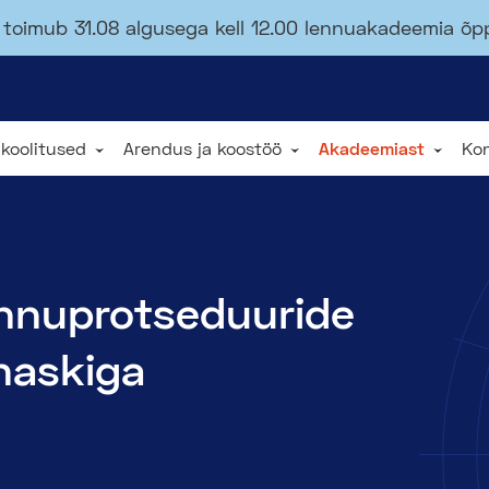
toimub 31.08 algusega kell 12.00 lennuakadeemia õ
 koolitused
Arendus ja koostöö
Akadeemiast
Ko
ennuprotseduuride
lnaskiga