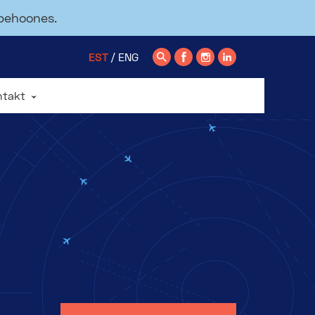
ppehoones.
EST
ENG
ntakt