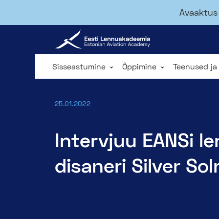
Avaaktus 
Sisseastumine
Õppimine
Teenused ja
25.01.2022
Intervjuu EANSi l
disaneri Silver So