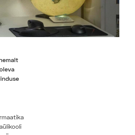
ähemalt
oleva
ninduse
ormaatika
aülikooli