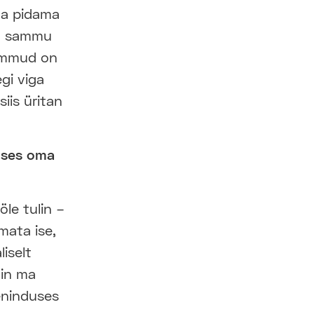
ega pidama
st sammu
sammud on
egi viga
iis üritan
eoses oma
öle tulin –
mata ise,
iselt
ain ma
eeninduses