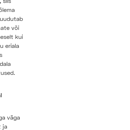
 siis
mõlema
 puudutab
ate või
eselt kui
u eriala
s
dala
itused.
l
aga väga
 ja