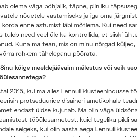
eab olema väga põhjalik, täpne, piinliku täpsus
nevatele nõuetele vastamiseks ja iga oma järgmi
s korda enne astumist läbi mõtlema. Kui need 
s tuleb need veel üle ka kontrollida, et siiski üht
äänud. Kuna ma tean, mis on minu nõrgad küljed, s
e võrra rohkem tähelepanu pöörata.
n Sinu kõige meeldejäävaim mälestus või seik s
ööülesannetega?
stal 2015, kui ma alles Lennuliiklusteenindusse tö
erisin protseduuride disaineri ametikohale tead
met endast üldse kujutab. Ma olin väga üldsõnal
amistest tööülesannetest, kuid tegeliku pildi s
 endale selgeks, kui olin aasta aega Lennuliiklust