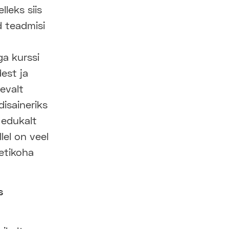
leks siis
d teadmisi
ga kurssi
est ja
evalt
isaineriks
 edukalt
llel on veel
etikoha
s