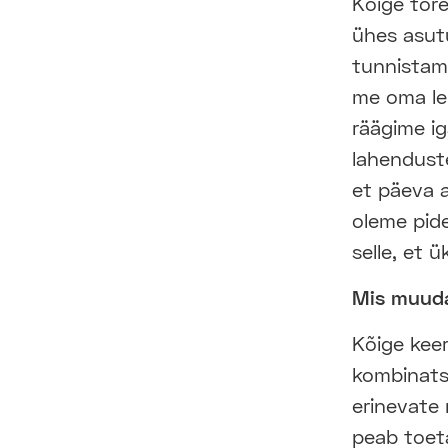
Kõige tore
ühes asutu
tunnistama
me oma le
räägime i
lahenduste
et päeva a
oleme pide
selle, et 
Mis muuda
Kõige keer
kombinatsi
erinevate
peab toet