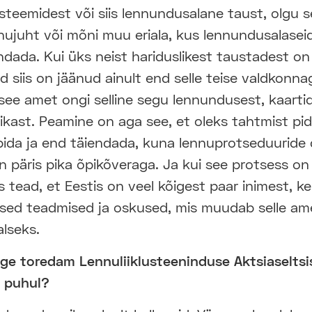
teemidest või siis lennundusalane taust, olgu sel
nnujuht või mõni muu eriala, kus lennundusalasei
dada. Kui üks neist hariduslikest taustadest on
siis on jäänud ainult end selle teise valdkonna
 see amet ongi selline segu lennundusest, kaartid
kast. Peamine on aga see, et oleks tahtmist pid
ida ja end täiendada, kuna lennuprotseduuride d
 päris pika õpikõveraga. Ja kui see protsess on
is tead, et Eestis on veel kõigest paar inimest, ke
ed teadmised ja oskused, mis muudab selle am
aalseks.
ige toredam Lennuliiklusteeninduse Aktsiaseltsi
 puhul?