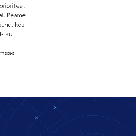
rioriteet
el. Peame
sena, kes
- kui
imesel