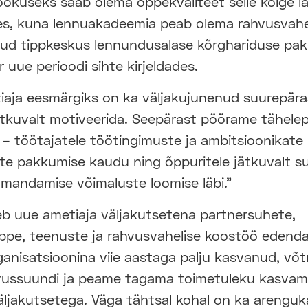
ookuseks saab olema õppekvaliteet selle kõige l
s, kuna lennuakadeemia peab olema rahvusvahel
ud tippkeskus lennundusalase kõrghariduse pak
r uue perioodi sihte kirjeldades.
iaja eesmärgiks on ka väljakujunenud suurepäras
jätkuvalt motiveerida. Seepärast pöörame tähele
 – töötajatele töötingimuste ja ambitsioonikate
ete pakkumise kaudu ning õppuritele jätkuvalt s
omandamise võimaluste loomise läbi."
eb uue ametiaja väljakutsetena partnersuhete,
ppe, teenuste ja rahvusvahelise koostöö edenda
anisatsioonina viie aastaga palju kasvanud, võ
vussuundi ja peame tagama toimetuleku kasvam
äljakutsetega. Väga tähtsal kohal on ka arengu