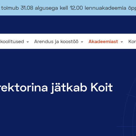
toimub 31.08 algusega kell 12.00 lennuakadeemia õ
 koolitused
Arendus ja koostöö
Akadeemiast
Ko
ktorina jätkab Koit