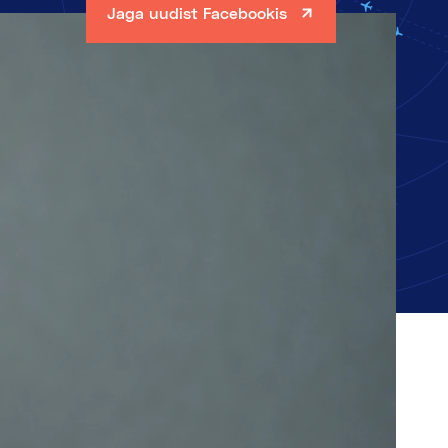
Jaga uudist Facebookis