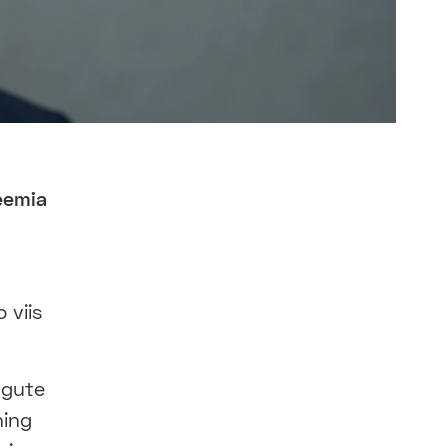
eemia
 viis
ngute
ning