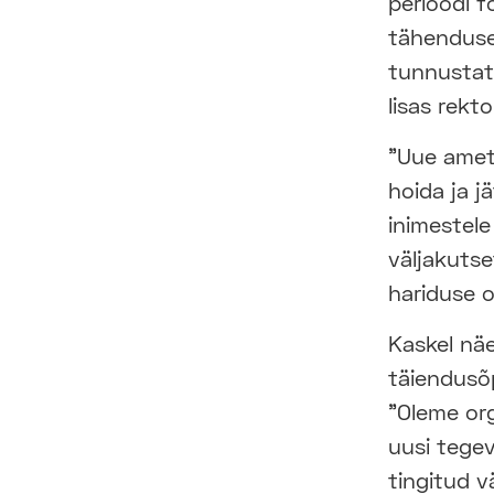
perioodi f
tähenduse
tunnustat
lisas rekto
"Uue amet
hoida ja 
inimestele
väljakuts
hariduse 
Kaskel nä
täiendusõ
"Oleme org
uusi tege
tingitud v