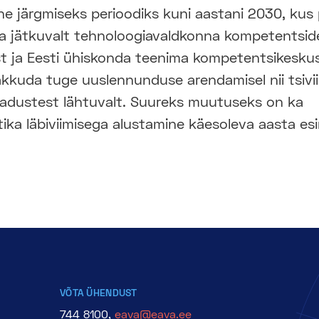
 järgmiseks perioodiks kuni aastani 2030, kus p
a jätkuvalt tehnoloogiavaldkonna kompetentsid
t ja Eesti ühiskonda teenima kompetentsikesku
kuda tuge uuslennunduse arendamisel nii tsiviil
ajadustest lähtuvalt. Suureks muutuseks on ka
ika läbiviimisega alustamine käesoleva aasta es
VÕTA ÜHENDUST
744 8100,
eava@eava.ee