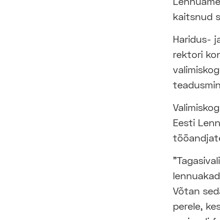
Lennuamet
kaitsnud s
Haridus- 
rektori ko
valimiskog
teadusmini
Valimiskog
Eesti Len
tööandjate
"Tagasival
lennuakad
Võtan sed
perele, ke