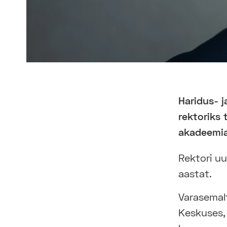
Haridus- 
rektoriks 
akadeemia
Rektori uu
aastat.
Varasemal
Keskuses,