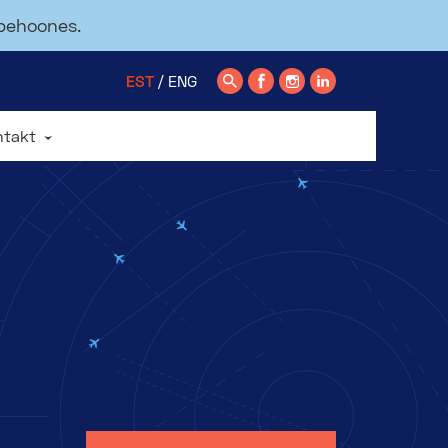
ppehoones.
EST
ENG
ntakt