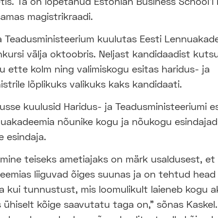
is. Ta on lõpetanud Estonian Business School’i 
amas magistrikraadi.
ja Teadusministeerium kuulutas Eesti Lennuakad
nkursi välja oktoobris. Neljast kandidaadist kutsu
u ette kolm ning valimiskogu esitas haridus- ja
strile lõplikuks valikuks kaks kandidaati.
usse kuulusid Haridus- ja Teadusministeeriumi e
nuakadeemia nõunike kogu ja nõukogu esindajad
 esindaja.
imine teiseks ametiajaks on märk usaldusest, et
eemias liiguvad õiges suunas ja on tehtud head
a kui tunnustust, mis loomulikult laieneb kogu 
s ühiselt kõige saavutatu taga on," sõnas Kaskel