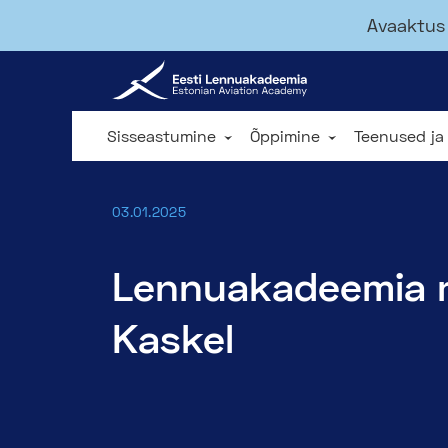
Avaaktus 
Sisseastumine
Õppimine
Teenused ja
03.01.2025
Lennuakadeemia re
Kaskel