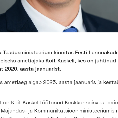
ja Teadusministeerium kinnitas Eesti Lennuakad
teiseks ametiajaks Koit Kaskeli, kes on juhtinud
t 2020. aasta jaanuarist.
s ametiaeg algab 2025. aasta jaanuaris ja kestab
t on Koit Kaskel töötanud Keskkonnainvesteeri
 Majandus- ja Kommunikatsiooniministeeriumis 