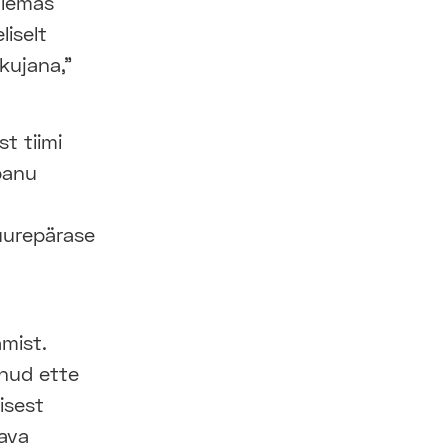
aiemas
iselt
kujana,"
t tiimi
panu
uurepärase
mist.
tnud ette
isest
kava