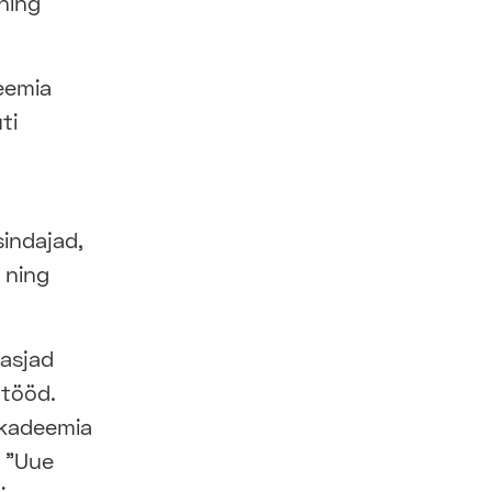
ning
eemia
ti
sindajad,
 ning
 asjad
 tööd.
akadeemia
. "Uue