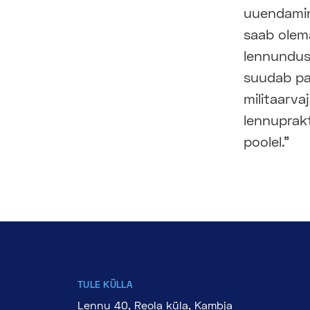
uuendamine
saab olem
lennundus
suudab pak
militaarv
lennuprakt
poolel."
TULE KÜLLA
Lennu 40, Reola küla, Kambja