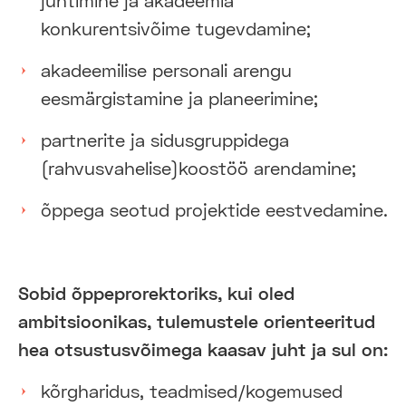
juhtimine ja akadeemia
konkurentsivõime tugevdamine;
akadeemilise personali arengu
eesmärgistamine ja planeerimine;
partnerite ja sidusgruppidega
(rahvusvahelise)koostöö arendamine;
õppega seotud projektide eestvedamine.
Sobid õppeprorektoriks, kui oled
ambitsioonikas, tulemustele orienteeritud
hea otsustusvõimega kaasav juht ja sul on:
kõrgharidus, teadmised/kogemused