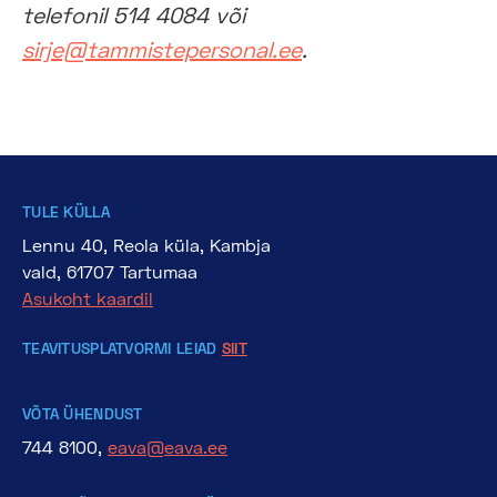
telefonil 514 4084 või
sirje@tammistepersonal.ee
.
TULE KÜLLA
Lennu 40, Reola küla, Kambja
vald, 61707 Tartumaa
Asukoht kaardil
TEAVITUSPLATVORMI LEIAD
SIIT
VÕTA ÜHENDUST
744 8100,
eava@eava.ee