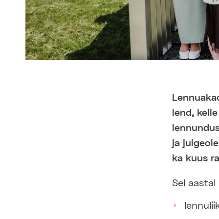
Lennuakad
lend, kel
lennunduss
ja julgeol
ka kuus ra
Sel aastal
lennuli