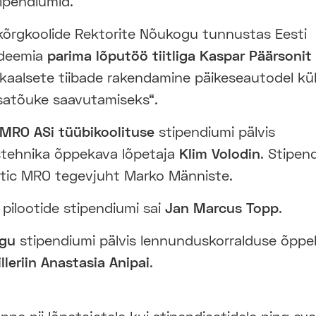
ipendiumid.
õrgkoolide Rektorite Nõukogu tunnustas Eesti
deemia
parima lõputöö tiitliga Kaspar Päärsonit
ikaalsete tiibade rakendamine päikeseautodel kü
isatõuke saavutamiseks“.
MRO ASi tüübikoolituse
stipendiumi pälvis
tehnika õppekava lõpetaja
Klim Volodin
. Stipen
tic MRO tegevjuht Marko Männiste.
pilootide stipendiumi sai
Jan Marcus Topp
.
ogu
stipendiumi pälvis lennunduskorralduse õpp
illeriin Anastasia Anipai
.