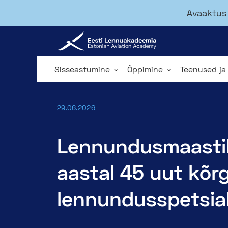
Avaaktus 
Sisseastumine
Õppimine
Teenused ja
29.06.2026
Lennundusmaastik
aastal 45 uut kõr
lennundusspetsial