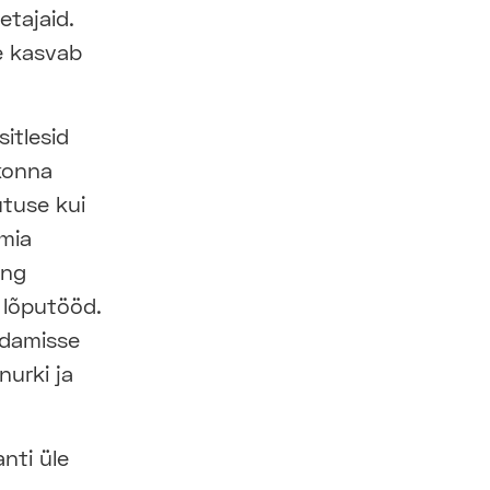
etajaid.
e kasvab
itlesid
dkonna
utuse kui
mia
ing
d lõputööd.
ndamisse
nurki ja
nti üle