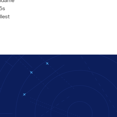
aldame
öös
lest