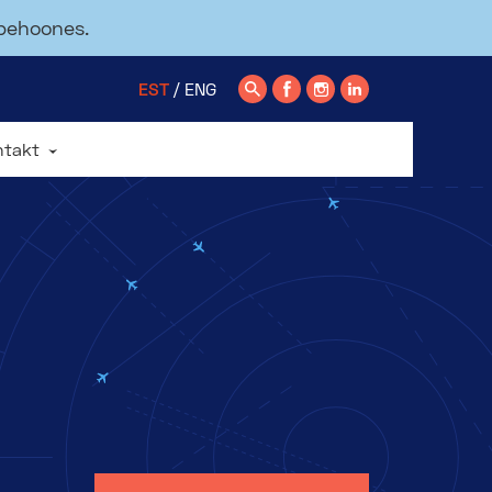
ppehoones.
EST
ENG
ntakt