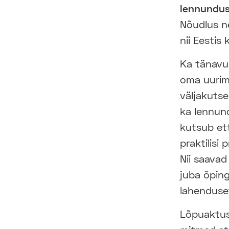
lennundus
Nõudlus ne
nii Eestis
Ka tänav
oma uurimi
väljakutse
ka lennun
kutsub ett
praktilisi
Nii saava
juba õping
lahenduse
Lõpuaktuse