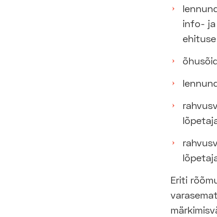
lennund
info- j
ehituse
õhusõid
lennund
rahvusv
lõpetaj
rahvusv
lõpetaj
Eriti rõõm
varasemat
märkimisv