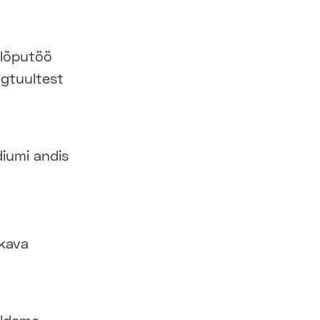
lõputöö
lgtuultest
diumi andis
ekava