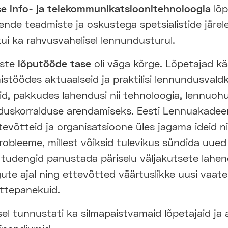
e info- ja telekommunikatsioonitehnoloogia
lõp
nde teadmiste ja oskustega spetsialistide järel
 kui ka rahvusvahelisel lennundusturul.
uste
lõputööde tase
oli väga kõrge. Lõpetajad käs
stöödes aktuaalseid ja praktilisi lennundusval
id, pakkudes lahendusi nii tehnoloogia, lennuoh
duskorralduse arendamiseks. Eesti Lennuakadee
evõtteid ja organisatsioone üles jagama ideid n
 probleeme, millest võiksid tulevikus sündida uue
d tudengid panustada päriselu väljakutsete lahe
ute ajal ning ettevõtted väärtuslikke uusi vaate
ttepanekuid.
l tunnustati ka silmapaistvamaid lõpetajaid ja a