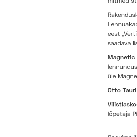
mitmed st
Rakendusk
Lennuaka
eest „Vert
saadava l
Magnetic 
lennundus
üle Magne
Otto Tauri
Vilistlask
lõpetaja
P