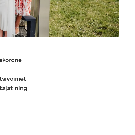
jekordne
ntsivõimet
tajat ning