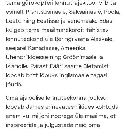
tema gürokopteri lennutrajektoor viib ta
esmalt Prantsusmaale, Saksamaale, Poola,
Leetu ning Eestisse ja Venemaale. Edasi
kulgeb tema maailmarekordit tähistav
lennuteekond üle Beringi väina Alaskale,
seejärel Kanadasse, Ameerika
Ühendriikidesse ning Gröönimaale ja
Islandile. Pärast Fääri saarte ületamist
loodab britt lõpuks Inglismaale tagasi
jõuda.
Oma ajaloolise lennuteekonna jooksul
loodab James erinevates riikides kohtuda
enam kui miljoni noorega üle maailma, et
inspireerida ja julgustada neid oma