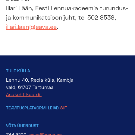
Illari Lään, Eesti Lennuakadeemia turundus-
ja kommunikatsioonijuht, tel 502 8538,
illari.laan@eava.ee
.
TULE KÜLLA
Lennu 40, Reola küla, Kambja
vald, 61707 Tartumaa
Asukoht kaardil
TEAVITUSPLATVORMI LEIAD
SIIT
VÕTA ÜHENDUST
744 8100,
eava@eava.ee