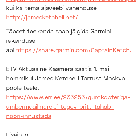
kui ka tema ajaveebi vahendusel
http://jamesketchell.net/
.
Täpset teekonda saab jälgida Garmini
rakenduse
abil
https://share.garmin.com/CaptainKetch.
ETV Aktuaalne Kaamera saatis 1. mai
hommikul James Ketchelli Tartust Moskva
poole teele.
https://www.err.ee/935255/gurokopteriga-
umbermaailmareisi-tegev-britt-tahab-
noori-innustada
Lisainfo: