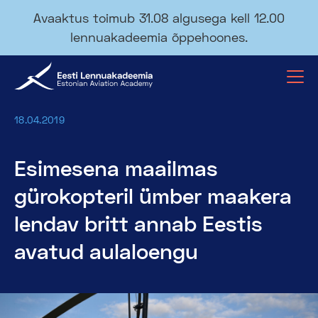
Avaaktus toimub 31.08 algusega kell 12.00
lennuakadeemia õppehoones.
18.04.2019
Esimesena maailmas
gürokopteril ümber maakera
lendav britt annab Eestis
avatud aulaloengu