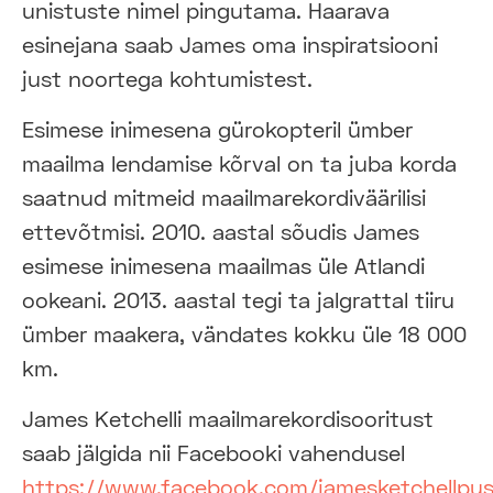
unistuste nimel pingutama. Haarava
esinejana saab James oma inspiratsiooni
just noortega kohtumistest.
Esimese inimesena gürokopteril ümber
maailma lendamise kõrval on ta juba korda
saatnud mitmeid maailmarekordiväärilisi
ettevõtmisi. 2010. aastal sõudis James
esimese inimesena maailmas üle Atlandi
ookeani. 2013. aastal tegi ta jalgrattal tiiru
ümber maakera, vändates kokku üle 18 000
km.
James Ketchelli maailmarekordisooritust
saab jälgida nii Facebooki vahendusel
https://www.facebook.com/jamesketchellpush