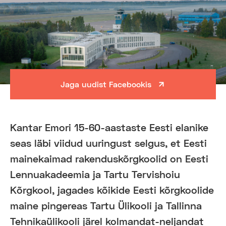
Jaga uudist Facebookis
Kantar Emori 15-60-aastaste Eesti elanike
seas läbi viidud uuringust selgus, et Eesti
mainekaimad rakenduskõrgkoolid on Eesti
Lennuakadeemia ja Tartu Tervishoiu
Kõrgkool, jagades kõikide Eesti kõrgkoolide
maine pingereas Tartu Ülikooli ja Tallinna
Tehnikaülikooli järel kolmandat-neljandat