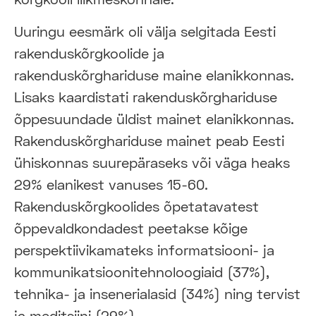
Uuringu eesmärk oli välja selgitada Eesti
rakenduskõrgkoolide ja
rakenduskõrghariduse maine elanikkonnas.
Lisaks kaardistati rakenduskõrghariduse
õppesuundade üldist mainet elanikkonnas.
Rakenduskõrghariduse mainet peab Eesti
ühiskonnas suurepäraseks või väga heaks
29% elanikest vanuses 15-60.
Rakenduskõrgkoolides õpetatavatest
õppevaldkondadest peetakse kõige
perspektiivikamateks informatsiooni- ja
kommunikatsioonitehnoloogiaid (37%),
tehnika- ja insenerialasid (34%) ning tervist
ja meditsiini (29%).