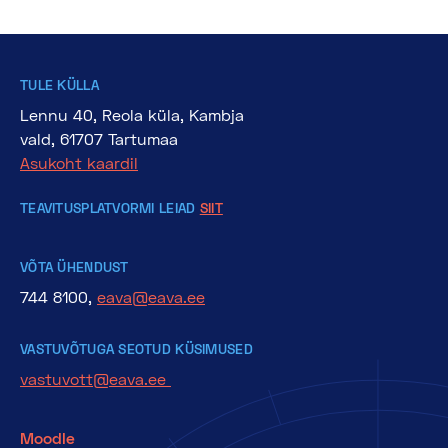
TULE KÜLLA
Lennu 40, Reola küla, Kambja
vald, 61707 Tartumaa
Asukoht kaardil
TEAVITUSPLATVORMI LEIAD
SIIT
VÕTA ÜHENDUST
744 8100,
eava@eava.ee
VASTUVÕTUGA SEOTUD KÜSIMUSED
vastuvott@eava.ee
Moodle