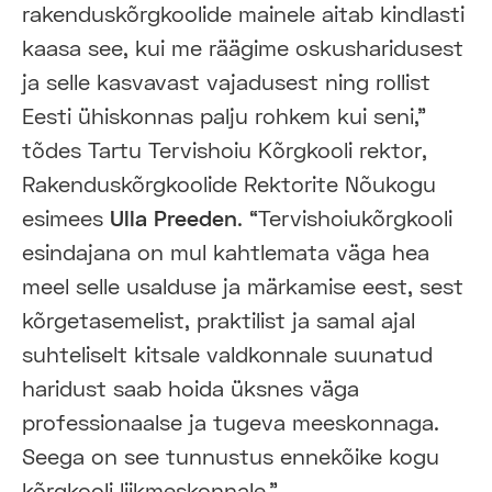
rakenduskõrgkoolide mainele aitab kindlasti
kaasa see, kui me räägime oskusharidusest
ja selle kasvavast vajadusest ning rollist
Eesti ühiskonnas palju rohkem kui seni,”
tõdes Tartu Tervishoiu Kõrgkooli rektor,
Rakenduskõrgkoolide Rektorite Nõukogu
esimees
Ulla Preeden
. “Tervishoiukõrgkooli
esindajana on mul kahtlemata väga hea
meel selle usalduse ja märkamise eest, sest
kõrgetasemelist, praktilist ja samal ajal
suhteliselt kitsale valdkonnale suunatud
haridust saab hoida üksnes väga
professionaalse ja tugeva meeskonnaga.
Seega on see tunnustus ennekõike kogu
kõrgkooli liikmeskonnale.”