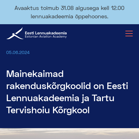
Avaaktus toimub 31.08 algusega kell 12.00
lennuakadeemia õppehoones.
05.06.2024
Mainekaimad
rakenduskõrgkoolid on Eesti
Lennuakadeemia ja Tartu
Tervishoiu Kõrgkool