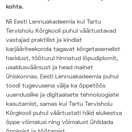
kohta.
Nii Eesti Lennuakadeemia kui Tartu
Tervishoiu Kõrgkooli puhul väärtustavad
vastajad praktilist ja kindlat
karjääriteekonda tagavat kõrgetasemelist
haridust, tööturul hinnatud lõpudiplomit,
usaldusväärsust ja head mainet
ühiskonnas. Eesti Lennuakadeemia puhul
toodi tugevusena välja ka õppetöös
uuenduslike ja digitaalsete tehnoloogiate
kasutamist, samas kui Tartu Tervishoiu
Kõrgkooli puhul väärtustati häid elukestva
õppe võimalusi ning võimalust ühildada
õppimist ja töötamist.