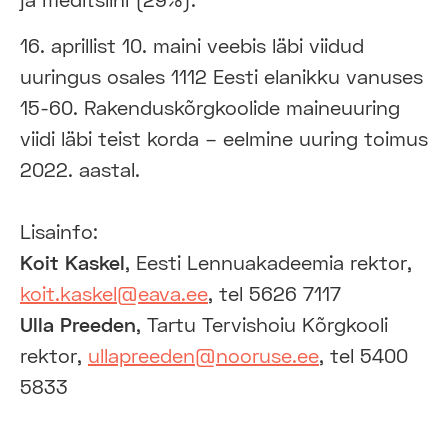
16. aprillist 10. maini veebis läbi viidud
uuringus osales 1112 Eesti elanikku vanuses
15-60. Rakenduskõrgkoolide maineuuring
viidi läbi teist korda – eelmine uuring toimus
2022. aastal.
Lisainfo:
Koit Kaskel
, Eesti Lennuakadeemia rektor,
koit.kaskel@eava.ee
, tel 5626 7117
Ulla Preeden
, Tartu Tervishoiu Kõrgkooli
rektor,
ullapreeden@nooruse.ee
, tel 5400
5833