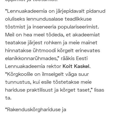
“Lennuakadeemia on järjepidavalt pidanud
oluliseks lennundusalase teadlikkuse
tõstmist ja inseneeria populariseerimist.
Meil on hea meel tõdeda, et akadeemiat
teatakse järjest rohkem ja meie mainet
hinnatakse ühtmoodi kõrgelt erinevates
elanikkonnarühmades,” rääkis Eesti
Lennuakadeemia rektor
Koit Kaskel
.
“Kõrgkoolile on ilmselgelt väga suur
tunnustus, kui esile tõstetakse meie
hariduse praktilisust ja kõrget taset,” lisas
ta.
“Rakenduskõrghariduse ja