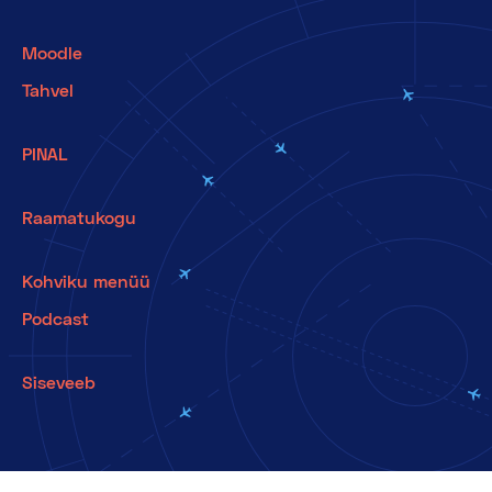
Moodle
Tahvel
PINAL
Raamatukogu
Kohviku menüü
Podcast
Siseveeb