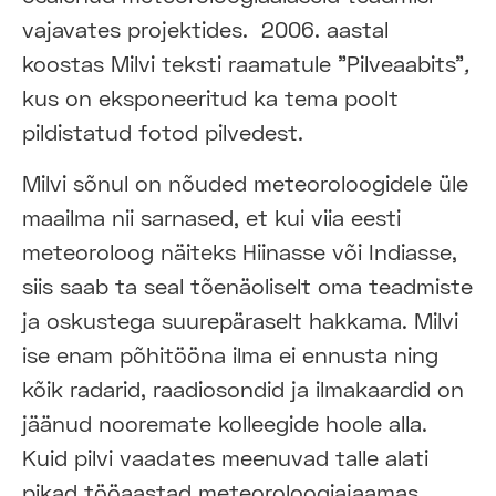
vajavates projektides. 2006. aastal
koostas Milvi teksti raamatule "Pilveaabits"
,
kus on eksponeeritud ka tema poolt
pildistatud fotod pilvedest.
Milvi sõnul on nõuded meteoroloogidele üle
maailma nii sarnased, et kui viia eesti
meteoroloog näiteks Hiinasse või Indiasse,
siis saab ta seal tõenäoliselt oma teadmiste
ja oskustega suurepäraselt hakkama. Milvi
ise enam põhitööna ilma ei ennusta ning
kõik radarid, raadiosondid ja ilmakaardid on
jäänud nooremate kolleegide hoole alla.
Kuid pilvi vaadates meenuvad talle alati
pikad tööaastad meteoroloogiajaamas.