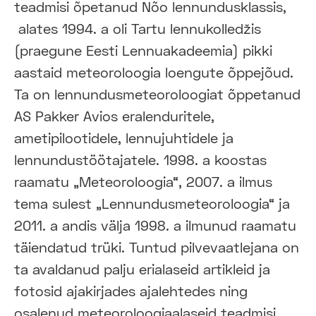
teadmisi õpetanud Nõo lennundusklassis,
alates 1994. a oli Tartu lennukolledžis
(praegune Eesti Lennuakadeemia) pikki
aastaid meteoroloogia loengute õppejõud.
Ta on lennundusmeteoroloogiat õppetanud
AS Pakker Avios eralenduritele,
ametipilootidele, lennujuhtidele ja
lennundustöötajatele. 1998. a koostas
raamatu „Meteoroloogia“, 2007. a ilmus
tema sulest „Lennundusmeteoroloogia“ ja
2011. a andis välja 1998. a ilmunud raamatu
täiendatud trüki. Tuntud pilvevaatlejana on
ta avaldanud palju erialaseid artikleid ja
fotosid ajakirjades ajalehtedes ning
osalenud meteoroloogiaalaseid teadmisi