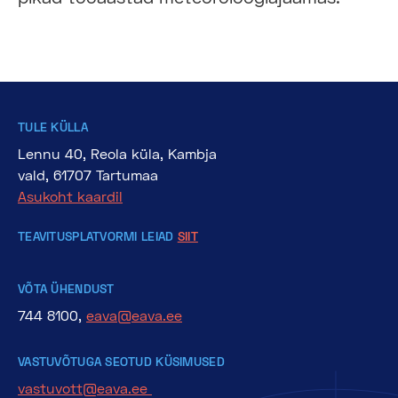
TULE KÜLLA
Lennu 40, Reola küla, Kambja
vald, 61707 Tartumaa
Asukoht kaardil
TEAVITUSPLATVORMI LEIAD
SIIT
VÕTA ÜHENDUST
744 8100,
eava@eava.ee
VASTUVÕTUGA SEOTUD KÜSIMUSED
vastuvott@eava.ee