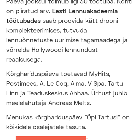
Päeva jooksul toimub ligi 30 töötuba. Kohti
on piiratud arv.
Eesti Lennuakadeemia
töötubades
saab proovida kätt drooni
komplekteerimises, tutvuda
lennuõnnetuste uurimise tagamaadega ja
võrrelda Hollywoodi lennundust
reaalsusega.
Kõrghariduspäeva toetavad MyHits,
Postimees, A. Le Coq, Alma, V Spa, Tartu
Linn ja Teaduskeskus Ahhaa. Üritust juhib
meelelahutaja Andreas Melts.
Menukas kõrghariduspäev "Õpi Tartus!" on
kõikidele osalejatele tasuta.