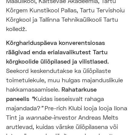
Maaülikool, Kaitseväe Akadeemia, Tartu
Kõrgem Kunstikool Pallas, Tartu Tervishoiu
Kõrgkool ja Tallinna Tehnikaülikooli Tartu
kolledž.
Kõrghariduspäeva konverentsiosas
räägivad enda erialavalikutest Tartu
kõrgkoolide üliõpilased ja vilistlased.
Seekord keskendutakse ka üliõpilaste
toimetulekule, muu hulgas majanduslikule
hakkamasaamisele.
Rahatarkuse
paneelis
"
Kuidas iseseisvalt rahaga
majandada?
"
Pre-rich Klubi looja looja Ilona
Tint ja
wannabe-
investor Andreas Melts
arutlevad, kuidas värske üliõpilasena või