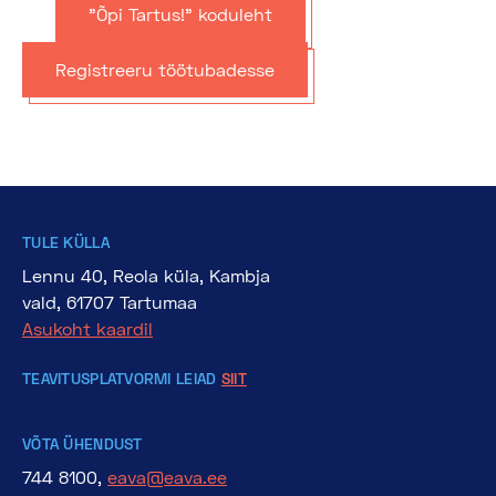
"Õpi Tartus!" koduleht
Registreeru töötubadesse
TULE KÜLLA
Lennu 40, Reola küla, Kambja
vald, 61707 Tartumaa
Asukoht kaardil
TEAVITUSPLATVORMI LEIAD
SIIT
VÕTA ÜHENDUST
744 8100,
eava@eava.ee