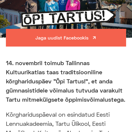
Jaga uudist Facebookis
14. novembril toimub Tallinnas
Kultuurikatlas taas traditsiooniline
kõrghariduspäev "Õpi Tartus!“, et anda
gümnasistidele võimalus tutvuda varakult
Tartu mitmekülgsete õppimisvõimalustega.
Kõrghariduspäeval on esindatud Eesti
Lennuakadeemia, Tartu Ülikool, Eesti