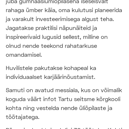
juba gümnaasiumiõpilasena iseseisvalt
rahaga ümber käia, oma kulutusi planeerida
ja varakult investeerimisega algust teha.
Jagatakse praktilisi näpunäiteid ja
inspireerivaid lugusid sellest, milline on
olnud nende teekond rahatarkuse
omandamisel.
Huvilistele pakutakse kohapeal ka
individuaalset karjäärinõustamist.
Samuti on avatud messiala, kus on võimalik
koguda väärt infot Tartu seitsme kõrgkooli
kohta ning vestelda nende üliõpilaste ja
töötajatega.