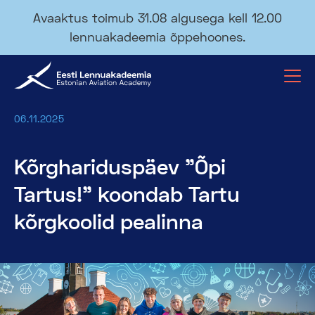
Avaaktus toimub 31.08 algusega kell 12.00
lennuakadeemia õppehoones.
06.11.2025
Kõrghariduspäev "Õpi
Tartus!" koondab Tartu
kõrgkoolid pealinna