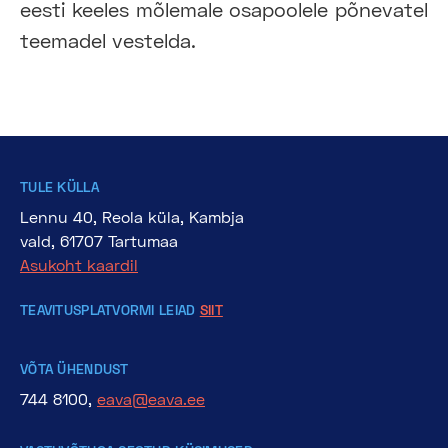
eesti keeles mõlemale osapoolele põnevatel
teemadel vestelda.
TULE KÜLLA
Lennu 40, Reola küla, Kambja
vald, 61707 Tartumaa
Asukoht kaardil
TEAVITUSPLATVORMI LEIAD
SIIT
VÕTA ÜHENDUST
744 8100,
eava@eava.ee