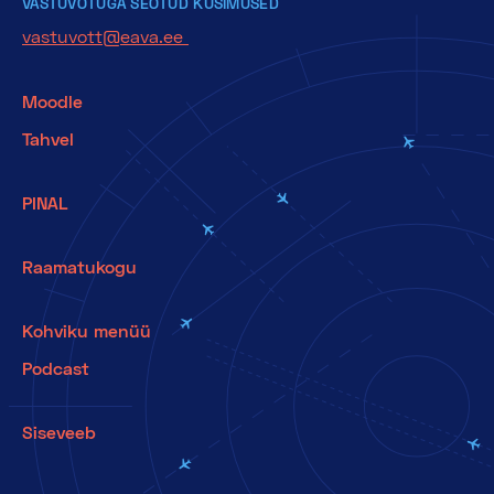
VASTUVÕTUGA SEOTUD KÜSIMUSED
vastuvott@eava.ee
Moodle
Tahvel
PINAL
Raamatukogu
Kohviku menüü
Podcast
Siseveeb