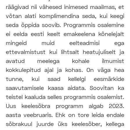
räägivad nii vähesed inimesed maailmas, et
võtan alati komplimendina seda, kui keegi
seda õppida soovib. Programmis osalemine
ei eelda eesti keelt emakeelena kõnelejalt
mingeid muid eelteadmisi ega
ettevalmistust kui lihtsalt heatujuliselt ja
avatud meelega kohale ilmumist
kokkulepitud ajal ja kohas. On väga hea
tunne, kui saad kellelgi eesmärkide
saavutamisele kaasa aidata. Soovitan ka
teistel kaaluda selles programmis osalemist.
Uus keelesõbra programm algab 2023.
aasta veebruaris. Ehk on tore leida endale
sõbrakuul juurde üks keelesõber, kellega