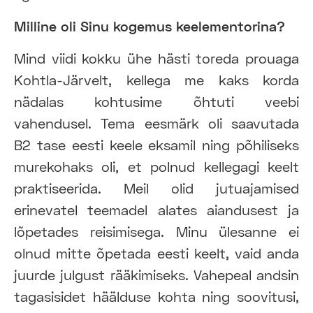
Milline oli Sinu kogemus keelementorina?
Mind viidi kokku ühe hästi toreda prouaga
Kohtla-Järvelt, kellega me kaks korda
nädalas kohtusime õhtuti veebi
vahendusel. Tema eesmärk oli saavutada
B2 tase eesti keele eksamil ning põhiliseks
murekohaks oli, et polnud kellegagi keelt
praktiseerida. Meil olid jutuajamised
erinevatel teemadel alates aiandusest ja
lõpetades reisimisega. Minu ülesanne ei
olnud mitte õpetada eesti keelt, vaid anda
juurde julgust rääkimiseks. Vahepeal andsin
tagasisidet häälduse kohta ning soovitusi,