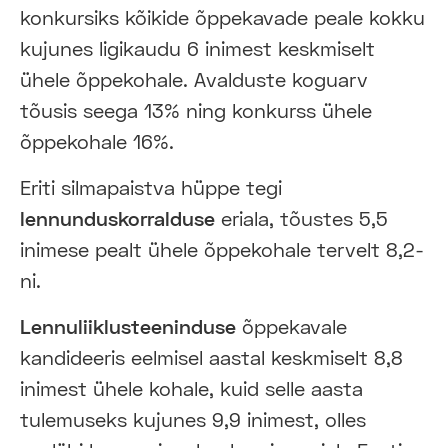
konkursiks kõikide õppekavade peale kokku
kujunes ligikaudu 6 inimest keskmiselt
ühele õppekohale. Avalduste koguarv
tõusis seega 13% ning konkurss ühele
õppekohale 16%.
Eriti silmapaistva hüppe tegi
lennunduskorralduse
eriala, tõustes 5,5
inimese pealt ühele õppekohale tervelt 8,2-
ni.
Lennuliiklusteeninduse
õppekavale
kandideeris eelmisel aastal keskmiselt 8,8
inimest ühele kohale, kuid selle aasta
tulemuseks kujunes 9,9 inimest, olles