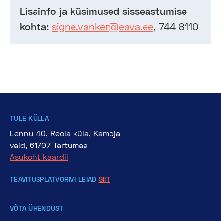
Lisainfo ja küsimused sisseastumise
kohta:
signe.vanker@eava.ee
, 744 8110
TULE KÜLLA
Lennu 40, Reola küla, Kambja
vald, 61707 Tartumaa
Asukoht kaardil
TEAVITUSPLATVORMI LEIAD
SIIT
VÕTA ÜHENDUST