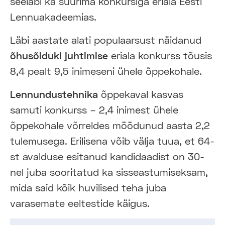
seeläbi ka suurima konkursiga eriala Eesti
Lennuakadeemias.
Läbi aastate alati populaarsust näidanud
õhusõiduki juhtimise
eriala konkurss tõusis
8,4 pealt 9,5 inimeseni ühele õppekohale.
Lennundustehnika
õppekaval kasvas
samuti konkurss – 2,4 inimest ühele
õppekohale võrreldes möödunud aasta 2,2
tulemusega. Erilisena võib välja tuua, et 64-
st avalduse esitanud kandidaadist on 30-
nel juba sooritatud ka sisseastumiseksam,
mida said kõik huvilised teha juba
varasemate eeltestide käigus.