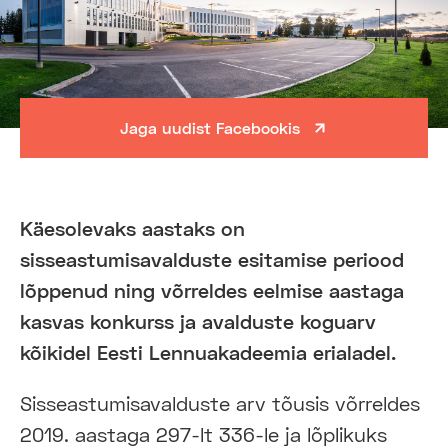
Jaga uudist Facebookis
Käesolevaks aastaks on
sisseastumisavalduste esitamise periood
lõppenud ning võrreldes eelmise aastaga
kasvas konkurss ja avalduste koguarv
kõikidel Eesti Lennuakadeemia erialadel.
Sisseastumisavalduste arv tõusis võrreldes
2019. aastaga 297-lt 336-le ja lõplikuks