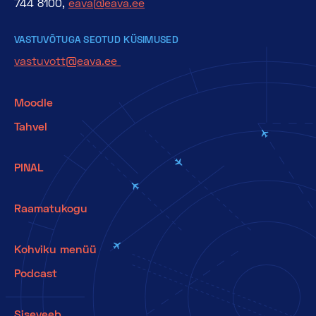
744 8100,
eava@eava.ee
VASTUVÕTUGA SEOTUD KÜSIMUSED
vastuvott@eava.ee
Moodle
Tahvel
PINAL
Raamatukogu
Kohviku menüü
Podcast
Siseveeb