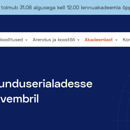
toimub 31.08 algusega kell 12.00 lennuakadeemia õ
 koolitused
Arendus ja koostöö
Akadeemiast
Ko
nunduserialadesse
ovembril