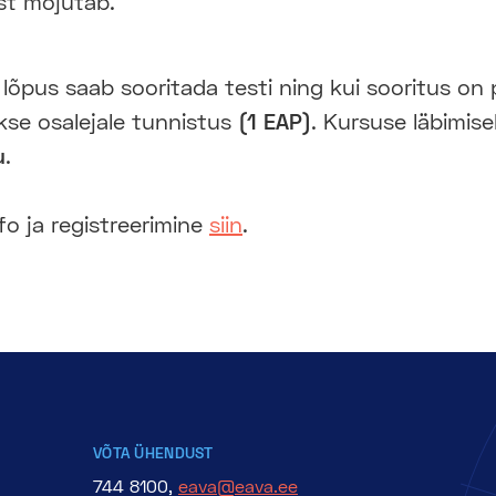
st mõjutab.
lõpus saab sooritada testi ning kui sooritus on p
kse osalejale tunnistus
(1 EAP)
. Kursuse läbimis
u
.
o ja registreerimine
siin
.
VÕTA ÜHENDUST
744 8100,
eava@eava.ee