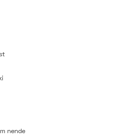
st
ki
ilm nende