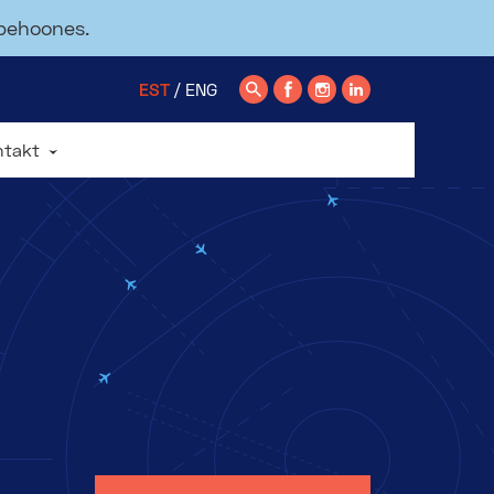
ppehoones.
EST
ENG
ntakt