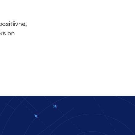
ositiivne,
eks on