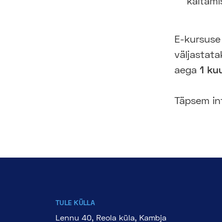
käitami
E-kursuse 
väljastata
aega
1 ku
Täpsem inf
TULE KÜLLA
Lennu 40, Reola küla, Kambja