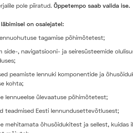
jalile pole piiratud.
Õppetempo saab valida ise.
läbimisel on osalejatel:
lennuohutuse tagamise põhimõtetest;
 side-, navigatsiooni- ja seiresüsteemide olulisu
duses;
ed peamiste lennuki komponentide ja õhusõidu
e kohta;
e lennueelse ülevaatuse põhimõtetest;
 teadmised Eesti lennundusettevõtlusest;
e mehitamata õhusõidukitest ja sellest, kuidas 