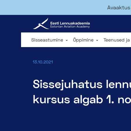
Avaaktus 
Sisseastumine
Õppimine
Teenused ja
13.10.2021
Sissejuhatus len
kursus algab 1. n