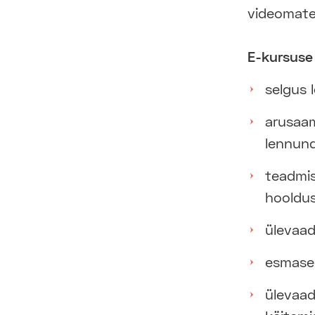
videomater
E-kursuse 
selgus 
arusaam
lennun
teadmis
hooldus
ülevaad
esmased
ülevaad