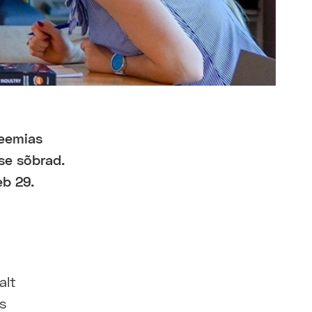
deemias
se sõbrad.
peb
29.
alt
s