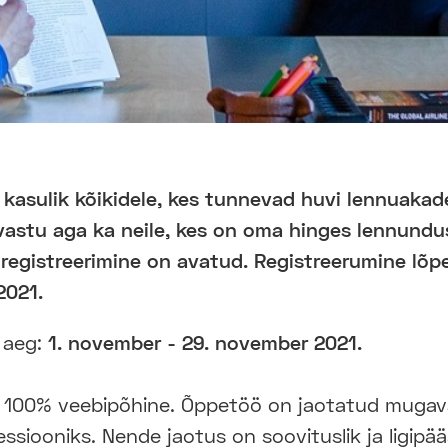
 kasulik kõikidele, kes tunnevad huvi lennuaka
vastu aga ka neile, kes on oma hinges lennundu
 registreerimine on avatud. Registreerumine lõ
2021.
 aeg:
1. november - 29. november 2021.
 100% veebipõhine. Õppetöö on jaotatud mugav
ssiooniks. Nende jaotus on soovituslik ja ligipää