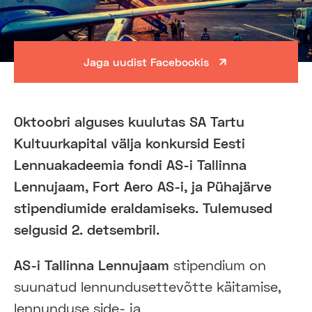
Jaga uudist Facebookis
Oktoobri alguses kuulutas SA Tartu
Kultuurkapital välja konkursid Eesti
Lennuakadeemia fondi AS-i Tallinna
Lennujaam, Fort Aero AS-i, ja Pühajärve
stipendiumide eraldamiseks. Tulemused
selgusid 2. detsembril.
AS-i Tallinna Lennujaam
stipendium on
suunatud lennundusettevõtte käitamise,
lennunduse side- ja