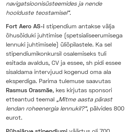
navigatsioonisüsteemides ja nende
hoolduste teostamisel“.
Fort Aero AS-i
stipendium antakse välja
õhusõiduki juhtimise (spetsialiseerumisega
lennuki juhtimisele) üliõpilastele. Ka sel
stipendiumikonkursil osalemiseks tuli
esitada avaldus, CV ja essee, sh pidi essee
sisaldama intervjuud kogenud oma ala
eksperdiga. Parima tulemuse saavutas
Rasmus Orasmäe
, kes kirjutas sponsori
etteantud teemal
„Mitme aasta pärast
lendan roheenergia lennukil?“
, pälvides 800
eurot.
Pühajärve stipendiumi
väärtus oli 700