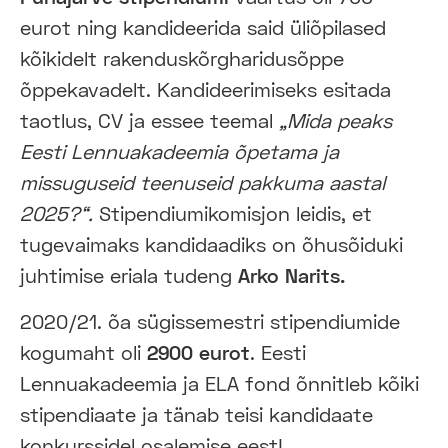
eurot ning kandideerida said üliõpilased
kõikidelt rakenduskõrgharidusõppe
õppekavadelt. Kandideerimiseks esitada
taotlus, CV ja essee teemal
„Mida peaks
Eesti Lennuakadeemia õpetama ja
missuguseid teenuseid pakkuma aastal
2025?“.
Stipendiumikomisjon leidis, et
tugevaimaks kandidaadiks on õhusõiduki
juhtimise eriala tudeng
Arko Narits.
2020/21. õa sügissemestri stipendiumide
kogumaht oli
2900 eurot
. Eesti
Lennuakadeemia ja ELA fond õnnitleb kõiki
stipendiaate ja tänab teisi kandidaate
konkurssidel osalemise eest!