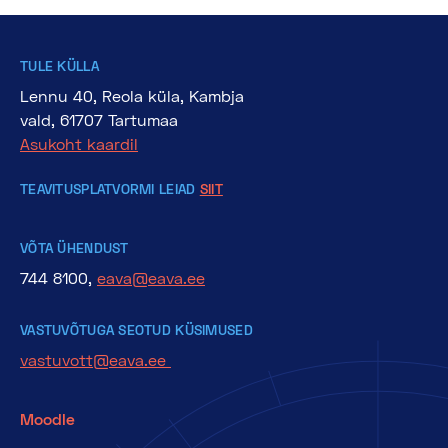
TULE KÜLLA
Lennu 40, Reola küla, Kambja
vald, 61707 Tartumaa
Asukoht kaardil
TEAVITUSPLATVORMI LEIAD
SIIT
VÕTA ÜHENDUST
744 8100,
eava@eava.ee
VASTUVÕTUGA SEOTUD KÜSIMUSED
vastuvott@eava.ee
Moodle