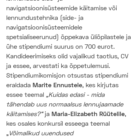
navigatsioonisüsteemide käitamise või
lennundustehnika (side- ja
navigatsioonisüsteemidele
spetsialiseerunud) õppekava üliõpilastele ja
ühe stipendiumi suurus on 700 eurot.
Kandideerimiseks olid vajalikud taotlus, CV
ja essee, arvestati ka õppetulemusi.
Stipendiumikomisjon otsustas stipendiumi
eraldada
Marite Ennustele
, kes kirjutas
essee teemal
„Kuidas edasi - mida
tähendab uus normaalsus lennujaamade
käitamises?“
ja
Maria-Elizabeth Rüütelile
,
kes osales konkursil esseega teemal
„
Võimalikud uuendused