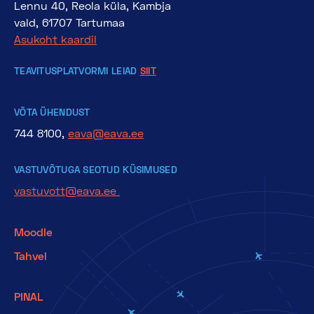
Lennu 40, Reola küla, Kambja
vald, 61707 Tartumaa
Asukoht kaardil
TEAVITUSPLATVORMI LEIAD
SIIT
VÕTA ÜHENDUST
744 8100,
eava@eava.ee
VASTUVÕTUGA SEOTUD KÜSIMUSED
vastuvott@eava.ee
Moodle
Tahvel
PINAL