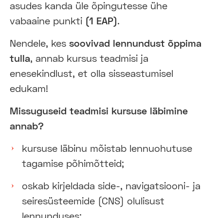
asudes kanda üle õpingutesse ühe
vabaaine punkti
(1 EAP)
.
Nendele, kes
soovivad lennundust õppima
tulla
, annab kursus teadmisi ja
enesekindlust, et olla sisseastumisel
edukam!
Missuguseid teadmisi kursuse läbimine
annab?
kursuse läbinu mõistab lennuohutuse
tagamise põhimõtteid;
oskab kirjeldada side-, navigatsiooni- ja
seiresüsteemide (CNS) olulisust
lennunduses;