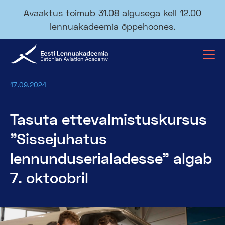
Avaaktus toimub 31.08 algusega kell 12.00
lennuakadeemia õppehoones.
17.09.2024
Tasuta ettevalmistuskursus
"Sissejuhatus
lennunduserialadesse" algab
7. oktoobril