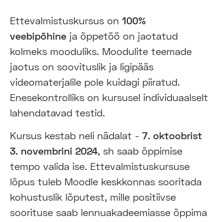
Ettevalmistuskursus on
100%
veebipõhine
ja õppetöö on jaotatud
kolmeks mooduliks. Moodulite teemade
jaotus on soovituslik ja ligipääs
videomaterjalile pole kuidagi piiratud.
Enesekontrolliks on kursusel individuaalselt
lahendatavad testid.
Kursus kestab neli nädalat -
7. oktoobrist
3. novembrini 2024
, sh saab õppimise
tempo valida ise. Ettevalmistuskursuse
lõpus tuleb Moodle keskkonnas sooritada
kohustuslik lõputest, mille positiivse
soorituse saab lennuakadeemiasse õppima