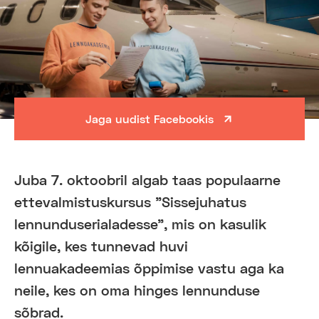
Jaga uudist Facebookis
Juba 7. oktoobril algab taas populaarne
ettevalmistuskursus "Sissejuhatus
lennunduserialadesse", mis on kasulik
kõigile, kes tunnevad huvi
lennuakadeemias õppimise vastu aga ka
neile, kes on oma hinges lennunduse
sõbrad.